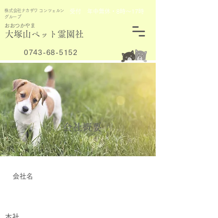
​株式会社ナカザワ コンツェルン
​受付 年中無休・8時～17時
グループ
​おおつかやま
​大塚山ペット霊園社
0743-68-5152
​会社概要
​会社名
株式会社ナカザワ コンツェルン グル－プ​
​本社