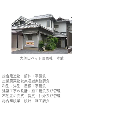
大塚山ペット霊園社 本館
​営業種目
総合建造物 解体工事請負
産業廃棄物収集運搬業務請負
和型・洋型 屋根工事請負
建築工事の設計・施工請負及び管理
不動産の売買・賃貸・仲介及び管理
総合建設業 設計 施工請負